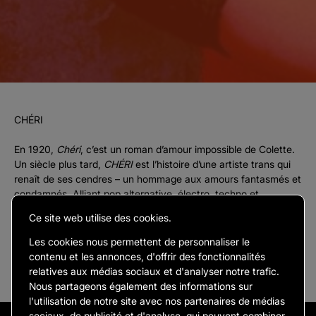
CHÉRI
En 1920,
Chéri
, c’est un roman d’amour impossible de Colette.
Un siècle plus tard,
CHÉRI
est l’histoire d’une artiste trans qui
renaît de ses cendres – un hommage aux amours fantasmés et
condamnés. Alliant pop alternative, électro, techno et
flamenco, CHÉRI compose une musique taillée pour exorciser
Ce site web utilise des cookies.
les cœurs brisés. Sa musique est un récit de résilience : un
manifeste de liberté.
Les cookies nous permettent de personnaliser le
contenu et les annonces, d'offrir des fonctionnalités
relatives aux médias sociaux et d'analyser notre trafic.
Nous partageons également des informations sur
l'utilisation de notre site avec nos partenaires de médias
sociaux, de publicité et d'analyse, qui peuvent combiner