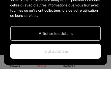
PARTAGER L’ARTISTE
celles-ci avec d'autres informations que vous leur avez
fournies ou qu'ils ont collectées lors de votre utilisation
de leurs services.
Afficher les détails
Spectacles
Tout autoriser
PROGRAMME
ARTISTES
RECHERCHE
Adieu
Narcisse
+ CHÉRI
13 novembre 2026
20H30 LE MINISTÈRE
MONTRÉAL