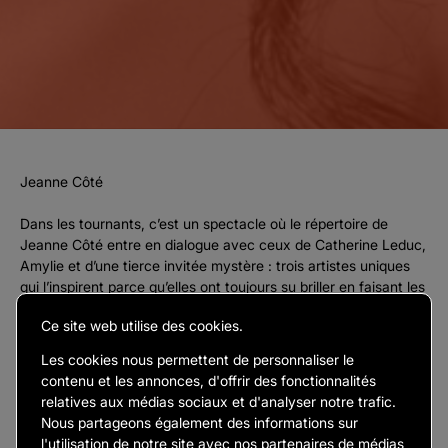
Jeanne Côté
Dans les tournants, c’est un spectacle où le répertoire de
Jeanne Côté entre en dialogue avec ceux de Catherine Leduc,
Amylie et d’une tierce invitée mystère : trois artistes uniques
qui l’inspirent parce qu’elles ont toujours su briller en faisant les
choses à leur manière. Rejointes par Émilie Proulx (basse),
Ce site web utilise des cookies.
Arthur Bourdon-Durocher (batterie) et Zachary Boileau
(guitare), elles mettent en lumière la chanson comme une
Les cookies nous permettent de personnaliser le
matière mouvante, intime et universelle. Dans les tournants,
contenu et les annonces, d'offrir des fonctionnalités
c’est arriver au bon endroit, au bon moment, là où s’ouvrent
relatives aux médias sociaux et d'analyser notre trafic.
tous les possibles.
Nous partageons également des informations sur
l'utilisation de notre site avec nos partenaires de médias