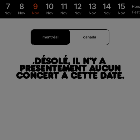
7
8
9
10
11
12
13
14
15
Hors
Fest
Nov
Nov
Nov
Nov
Nov
Nov
Nov
Nov
Nov
montréal
canada
DÉSOLÉ, IL N'Y A
PRÉSENTEMENT AUCUN
CONCERT À CETTE DATE.