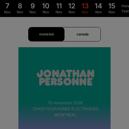
7
8
9
10
11
12
13
14
15
Hors
Fest
Nov
Nov
Nov
Nov
Nov
Nov
Nov
Nov
Nov
montréal
canada
Jonathan
Personne
13 novembre 2026
21H00 FOUFOUNES ÉLECTRIQUES
MONTRÉAL